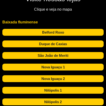
Clique e veja no mapa
Baixada fluminense
Belford Roxo
Duque de Caxias
São João de Meriti
Nova Iguaçu 1
Nova Iguaçu 2
Nilópolis 1
Nilópolis 2