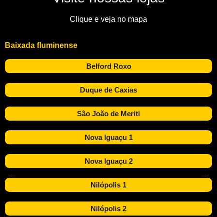
Clique e veja no mapa
Baixada fluminense
Belford Roxo
Duque de Caxias
São João de Meriti
Nova Iguaçu 1
Nova Iguaçu 2
Nilópolis 1
Nilópolis 2