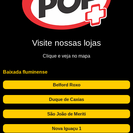
Visite nossas lojas
Clique e veja no mapa
Baixada fluminense
Belford Roxo
Duque de Caxias
São João de Meriti
Nova Iguaçu 1