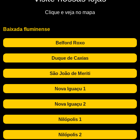
Clique e veja no mapa
Baixada fluminense
Belford Roxo
Duque de Caxias
São João de Meriti
Nova Iguaçu 1
Nova Iguaçu 2
Nilópolis 1
Nilópolis 2