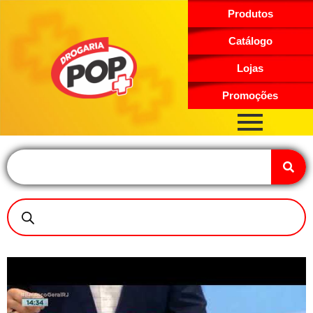
Produtos
Catálogo
Lojas
Promoções