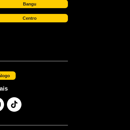
Bangu
Centro
álogo
ais