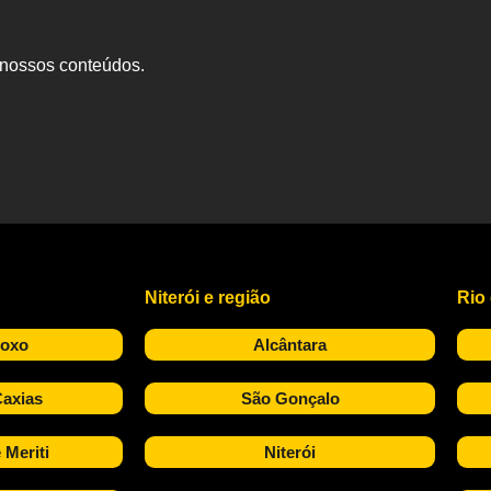
s nossos conteúdos.
Niterói e região
Rio
Roxo
Alcântara
axias
São Gonçalo
 Meriti
Niterói