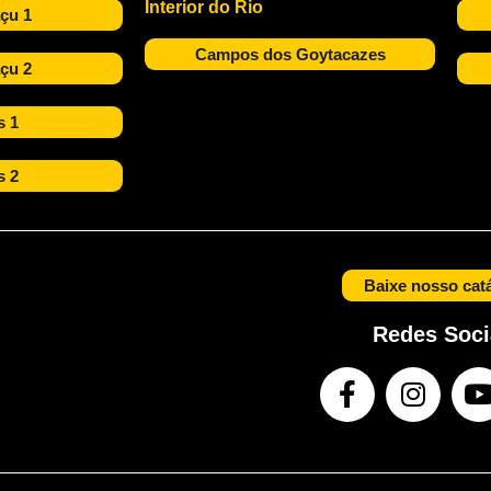
Interior do Rio
çu 1
Campos dos Goytacazes
çu 2
s 1
s 2
Baixe nosso cat
Redes Soci