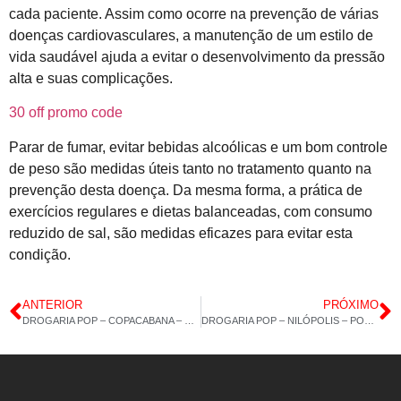
cada paciente. Assim como ocorre na prevenção de várias
doenças cardiovasculares, a manutenção de um estilo de
vida saudável ajuda a evitar o desenvolvimento da pressão
alta e suas complicações.
30 off promo code
Parar de fumar, evitar bebidas alcoólicas e um bom controle
de peso são medidas úteis tanto no tratamento quanto na
prevenção desta doença. Da mesma forma, a prática de
exercícios regulares e dietas balanceadas, com consumo
reduzido de sal, são medidas eficazes para evitar esta
condição.
ANTERIOR
PRÓXIMO
DROGARIA POP – COPACABANA – VITAMINA E – 09/07/2021 – 14H 16M
DROGARIA POP – NILÓPOLIS – POLIVITAMÍNICO CABELO UNHA – 12/07/2021 – 14H 37M