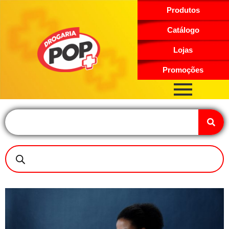
Produtos
Catálogo
Lojas
Promoções