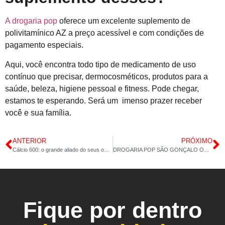
A drogaria pop
oferece um excelente suplemento de
polivitamínico AZ a preço acessível
e
com condições de
pagamento especiais.
Aqui, você encontra todo tipo de medicamento de uso
contínuo que precisar, dermocosméticos, produtos para a
saúde, beleza, higiene pessoal e fitness. Pode chegar,
estamos te esperando. Será um imenso prazer receber
você e sua família.
ANTERIOR
PRÓXIMO
Cálcio 600: o grande aliado do seus ossos
DROGARIA POP SÃO GONÇALO OMEGA 3 AZ CALCIO 600 25 05 2022 14H 27M
Fique por dentro