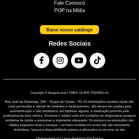
Fale Conosco
POP na Mídia
Baixe nosso catálogo
Redes Sociais
Copyright © drogaria pop | CNPJ: 16.805.755/0001-01
Rua José de Alvarenga, 288 – Duque de Caxias – RJ. As informações contidas neste site,
como promoções e ofertas de remédios e medicamentos, não devem ser usadas para
automedicação e não substituem, em hipótese alguma, a medicação prescrita pelo
profissional da área médica. Somente o médico está em condições de diagnosticar qualquer
problema de saúde e prescrever o tratamento adequado. Os preços e as promoções são
válidos enquanto durar o estoque. | as fotos contidas em nosso site são meramente
ilustrativas. *preços e disponibilidade sujeitos a alterações no decorrer do dia.
Desenvolvido por Lessa
Marketing Full Service