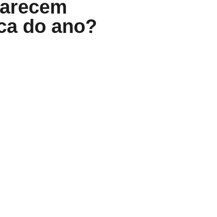
parecem
oca do ano?