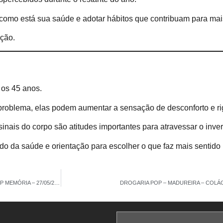
como está sua saúde e adotar hábitos que contribuam para mais
ção.
 os 45 anos.
problema, elas podem aumentar a sensação de desconforto e ri
sinais do corpo são atitudes importantes para atravessar o inv
o da saúde e orientação para escolher o que faz mais sentido p
DROGARIA POP – CAXIAS – COLÁGENO TIPO 2 COM ÁCIDO HIALURÔNICO – POP MEMÓRIA – 27/05/2026
DROGARIA POP – MADUREIRA – COLÁG