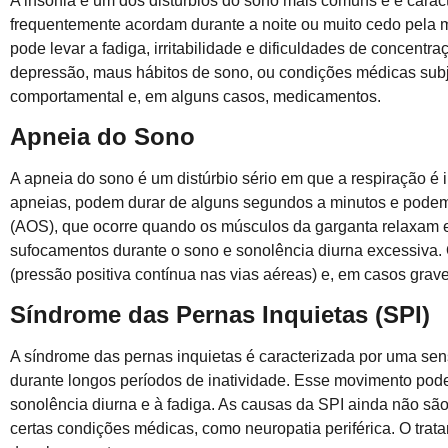
A insônia é um dos distúrbios do sono mais comuns e é cara
frequentemente acordam durante a noite ou muito cedo pela ma
pode levar a fadiga, irritabilidade e dificuldades de concentr
depressão, maus hábitos de sono, ou condições médicas subja
comportamental e, em alguns casos, medicamentos.
Apneia do Sono
A apneia do sono é um distúrbio sério em que a respiração é
apneias, podem durar de alguns segundos a minutos e podem 
(AOS), que ocorre quando os músculos da garganta relaxam e
sufocamentos durante o sono e sonolência diurna excessiva.
(pressão positiva contínua nas vias aéreas) e, em casos graves
Síndrome das Pernas Inquietas (SPI)
A síndrome das pernas inquietas é caracterizada por uma sens
durante longos períodos de inatividade. Esse movimento pode
sonolência diurna e à fadiga. As causas da SPI ainda não são
certas condições médicas, como neuropatia periférica. O trat