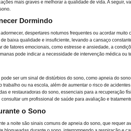
ações mais graves e melhorar a qualidade de vida. A seguir, va
sono.
anecer Dormindo
 adormecer, despertares noturnos frequentes ou acordar muito c
e baixa qualidade e insuficiente, levando a cansaço constante
ar de fatores emocionais, como estresse e ansiedade, a condiç
emanas pode indicar a necessidade de intervenção médica ou te
pode ser um sinal de distúrbios do sono, como apneia do sono
trabalho ou na escola, além de aumentar o risco de acidentes 
das e restauradoras do sono, essenciais para a recuperação fís
nte consultar um profissional de saúde para avaliação e tratame
urante o Sono
nte a noite são sinais comuns de apneia do sono, que requer a
te bloqueadas durante o sono, interrompendo a respiração e ca