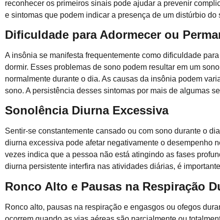
reconhecer os primeiros sinais pode ajudar a prevenir complic
e sintomas que podem indicar a presença de um distúrbio do 
Dificuldade para Adormecer ou Perm
A insônia se manifesta frequentemente como dificuldade para
dormir. Esses problemas de sono podem resultar em um sono d
normalmente durante o dia. As causas da insônia podem vari
sono. A persistência desses sintomas por mais de algumas s
Sonolência Diurna Excessiva
Sentir-se constantemente cansado ou com sono durante o dia 
diurna excessiva pode afetar negativamente o desempenho no 
vezes indica que a pessoa não está atingindo as fases profun
diurna persistente interfira nas atividades diárias, é importa
Ronco Alto e Pausas na Respiração D
Ronco alto, pausas na respiração e engasgos ou ofegos dura
ocorrem quando as vias aéreas são parcialmente ou totalmen