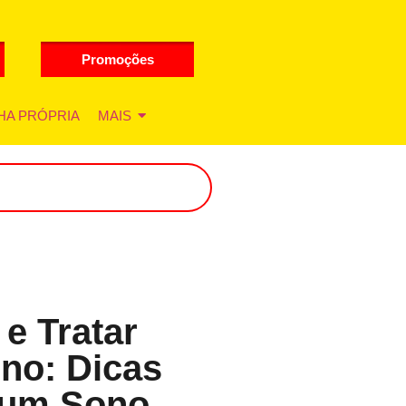
Promoções
HA PRÓPRIA
MAIS
 e Tratar
ono: Dicas
 um Sono