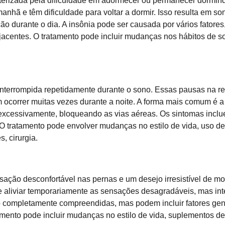
cterizada pela dificuldade em adormecer ou permanecer dormin
nhã e têm dificuldade para voltar a dormir. Isso resulta em so
ação durante o dia. A insônia pode ser causada por vários fatores
centes. O tratamento pode incluir mudanças nos hábitos de son
 interrompida repetidamente durante o sono. Essas pausas na 
ocorrer muitas vezes durante a noite. A forma mais comum é a 
xcessivamente, bloqueando as vias aéreas. Os sintomas inclu
 O tratamento pode envolver mudanças no estilo de vida, uso 
, cirurgia.
ação desconfortável nas pernas e um desejo irresistível de mo
 aliviar temporariamente as sensações desagradáveis, mas inte
 completamente compreendidas, mas podem incluir fatores genét
amento pode incluir mudanças no estilo de vida, suplementos de