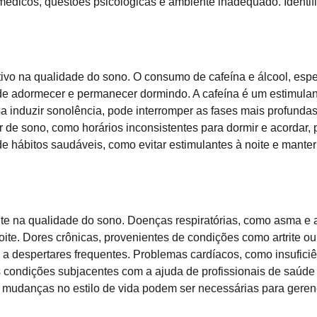
s médicos, questões psicológicas e ambiente inadequado. Identif
tivo na qualidade do sono. O consumo de cafeína e álcool, esp
de adormecer e permanecer dormindo. A cafeína é um estimula
sa induzir sonolência, pode interromper as fases mais profunda
ar de sono, como horários inconsistentes para dormir e acordar, 
de hábitos saudáveis, como evitar estimulantes à noite e manter
ente na qualidade do sono. Doenças respiratórias, como asma e
noite. Dores crônicas, provenientes de condições como artrite 
o a despertares frequentes. Problemas cardíacos, como insufici
as condições subjacentes com a ajuda de profissionais de saúde 
 e mudanças no estilo de vida podem ser necessárias para gere