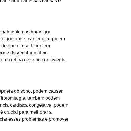
icar e abordar essas causas é
ecialmente nas horas que
nte que pode manter o corpo em
s do sono, resultando em
pode desregular o ritmo
 uma rotina de sono consistente,
 apneia do sono, podem causar
ou fibromialgia, também podem
ência cardíaca congestiva, podem
é crucial para melhorar a
nciar esses problemas e promover