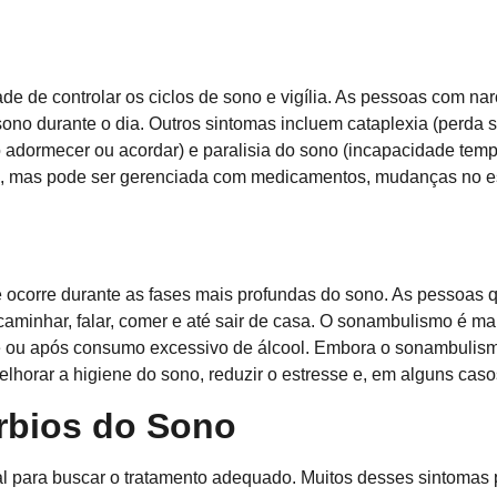
ade de controlar os ciclos de sono e vigília. As pessoas com n
ono durante o dia. Outros sintomas incluem cataplexia (perda s
 adormecer ou acordar) e paralisia do sono (incapacidade temp
a, mas pode ser gerenciada com medicamentos, mudanças no esti
e ocorre durante as fases mais profundas do sono. As pessoas
aminhar, falar, comer e até sair de casa. O sonambulismo é m
e ou após consumo excessivo de álcool. Embora o sonambulism
elhorar a higiene do sono, reduzir o estresse e, em alguns cas
úrbios do Sono
cial para buscar o tratamento adequado. Muitos desses sintomas 