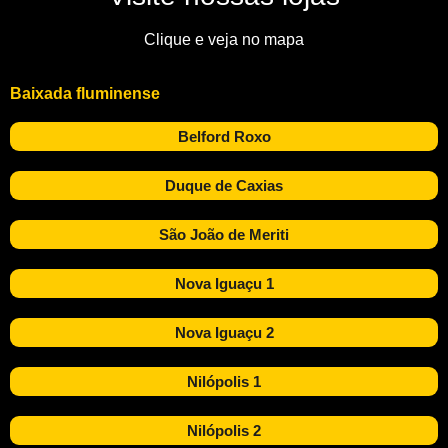
Clique e veja no mapa
Baixada fluminense
Belford Roxo
Duque de Caxias
São João de Meriti
Nova Iguaçu 1
Nova Iguaçu 2
Nilópolis 1
Nilópolis 2