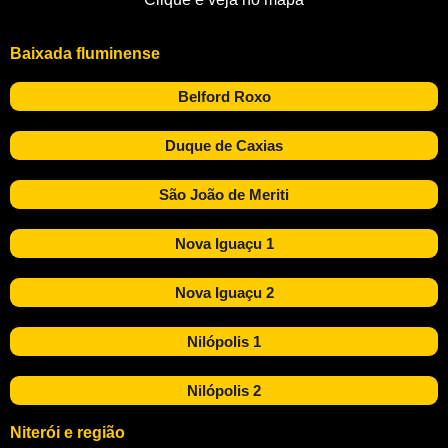
Baixada fluminense
Belford Roxo
Duque de Caxias
São João de Meriti
Nova Iguaçu 1
Nova Iguaçu 2
Nilópolis 1
Nilópolis 2
Niterói e região