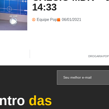
14:33
Equipe Pop
06/01/2021
DROGARIA POP –
entro
das