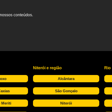
s nossos conteúdos.
Niterói e região
Rio
Roxo
Alcântara
axias
São Gonçalo
 Meriti
Niterói