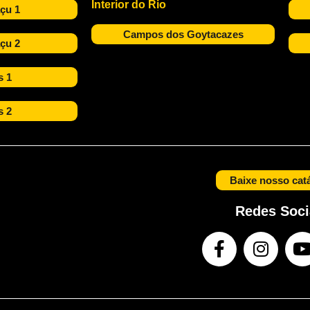
Interior do Rio
çu 1
Campos dos Goytacazes
çu 2
s 1
s 2
Baixe nosso cat
Redes Soci