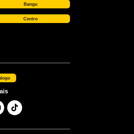
Bangu
Centro
álogo
ais