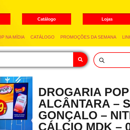
Catálogo
Lojas
P NA MÍDIA
CATÁLOGO
PROMOÇÕES DA SEMANA
LIN
DROGARIA POP
ALCÂNTARA – 
GONÇALO – NIT
CÁLCIO MDK – 0