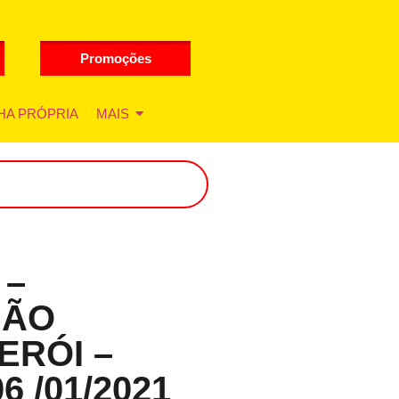
Promoções
HA PRÓPRIA
MAIS
 –
SÃO
ERÓI –
6 /01/2021