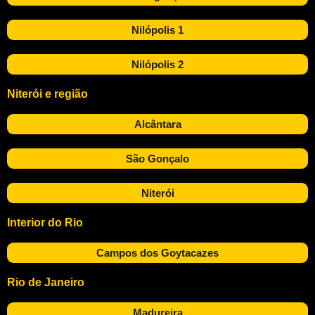
Nilópolis 1
Nilópolis 2
Niterói e região
Alcântara
São Gonçalo
Niterói
Interior do Rio
Campos dos Goytacazes
Rio de Janeiro
Madureira