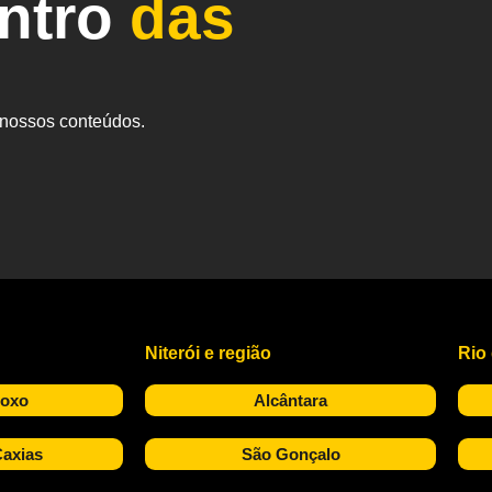
entro
das
s nossos conteúdos.
Niterói e região
Rio
Roxo
Alcântara
axias
São Gonçalo