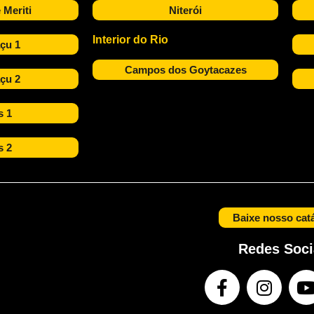
 Meriti
Niterói
Interior do Rio
çu 1
Campos dos Goytacazes
çu 2
s 1
s 2
Baixe nosso cat
Redes Soci