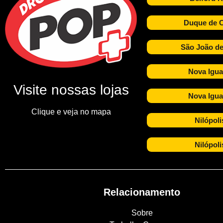
Duque de C
São João de
Nova Igua
Visite nossas lojas
Nova Igua
Clique e veja no mapa
Nilópoli
Nilópoli
Relacionamento
Sobre