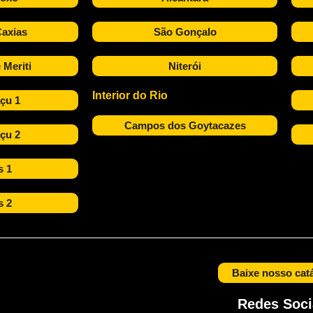
axias
São Gonçalo
 Meriti
Niterói
Interior do Rio
çu 1
Campos dos Goytacazes
çu 2
s 1
s 2
Baixe nosso cat
Redes Soci