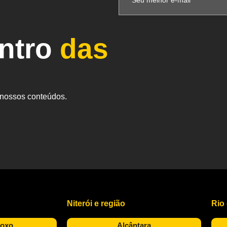
entro
das
s nossos conteúdos.
Niterói e região
Rio
Roxo
Alcântara