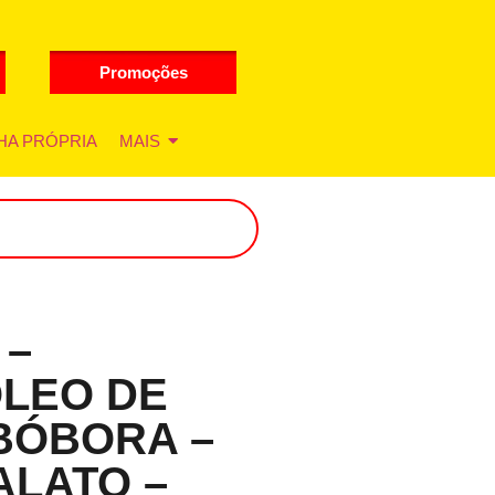
Promoções
HA PRÓPRIA
MAIS
 –
ÓLEO DE
BÓBORA –
ALATO –