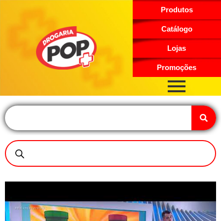
Produtos
Catálogo
Lojas
Promoções