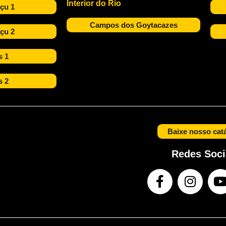
Interior do Rio
çu 1
Campos dos Goytacazes
çu 2
s 1
s 2
Baixe nosso cat
Redes Soci