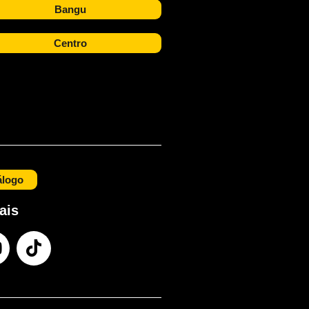
Bangu
Centro
álogo
ais