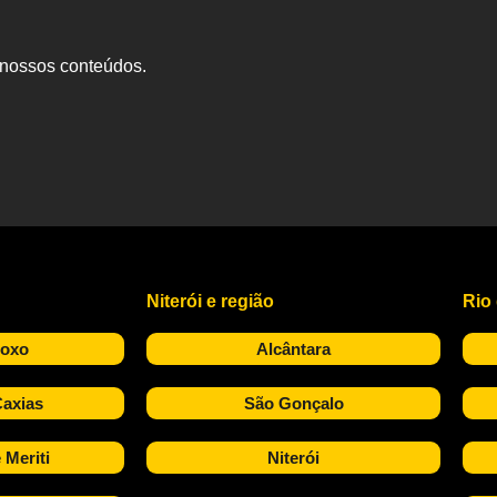
s nossos conteúdos.
Niterói e região
Rio
Roxo
Alcântara
axias
São Gonçalo
 Meriti
Niterói