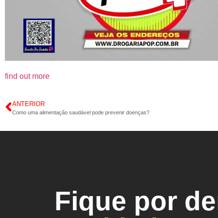
find out more
ANTERIOR
Como uma alimentação saudável pode prevenir doenças?
Fique por d