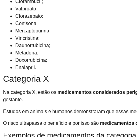
Clorambucil;
Valproato;
Clorazepato;
Cortisona;
Mercaptopurina;
Vincristina;
Daunorrubicina;
Metadona;
Doxorrubicina;
Enalapril.
Categoria X
Na categoria X, estão os
medicamentos considerados perig
gestante.
Estudos em animais e humanos demonstraram que essas medi
O risco ultrapassa o benefício e por isso são
medicamentos c
Exemplos de medicamentos da categoria