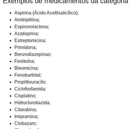
Exemplos de medicamentos da categoria
Aspirina (Ácido Acetilsalicílico);
Amitriptilina;
Espironolactona;
Azatioprina;
Estreptomicina;
Primidona;
Benzodiazepinas;
Fenitoína;
Bleomicina;
Fenobarbital;
Propiltiouracilo;
Ciclofosfamida;
Cisplatino;
Hidroclorotiazida;
Citarabina;
Imipramina;
Clobazam;