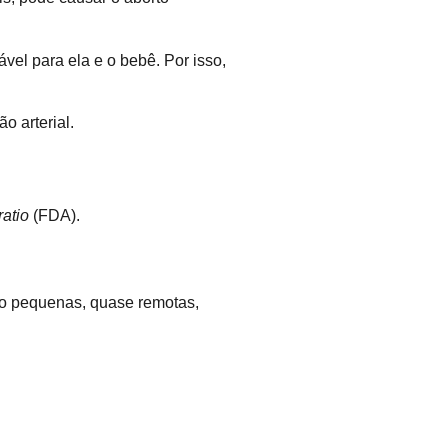
el para ela e o bebê. Por isso,
o arterial.
atio
(FDA).
ito pequenas, quase remotas,