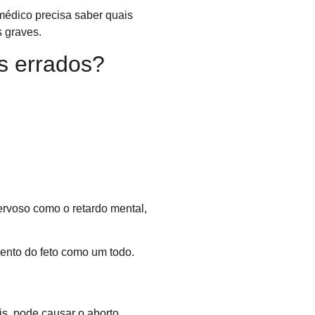
 médico precisa saber quais
s graves.
s errados?
ervoso como o retardo mental,
ento do feto como um todo.
s, pode causar o aborto