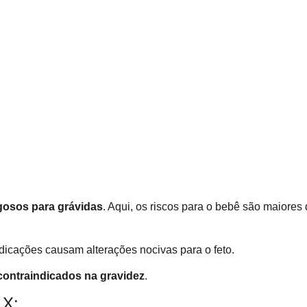
osos para grávidas
. Aqui, os riscos para o bebê são maiores
cações causam alterações nocivas para o feto.
ontraindicados na gravidez
.
 X: