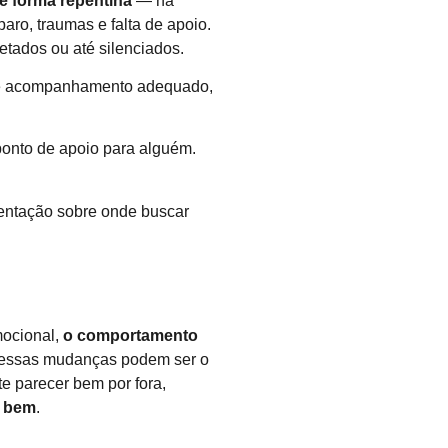
e forma repentina
— na
ro, traumas e falta de apoio.
tados ou até silenciados.
o e acompanhamento adequado,
onto de apoio para alguém.
entação sobre onde buscar
mocional,
o comportamento
essas mudanças podem ser o
te parecer bem por fora,
i bem
.