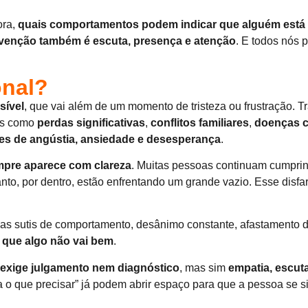
ora,
quais comportamentos podem indicar que alguém está
venção também é escuta, presença e atenção
. E todos nós 
onal?
sível
, que vai além de um momento de tristeza ou frustração. T
ões como
perdas significativas
,
conflitos familiares
,
doenças c
tes de angústia, ansiedade e desesperança
.
pre aparece com clareza
. Muitas pessoas continuam cumprin
nto, por dentro, estão enfrentando um grande vazio. Esse disfar
as sutis de comportamento, desânimo constante, afastamento d
e que algo não vai bem
.
exige julgamento nem diagnóstico
, mas sim
empatia, escuta
 o que precisar” já podem abrir espaço para que a pessoa se si