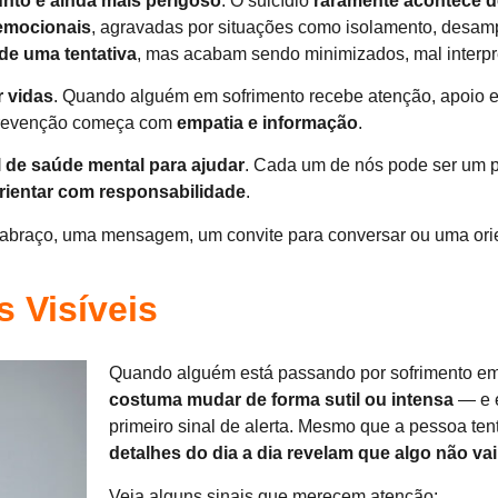
unto é ainda mais perigoso
. O suicídio
raramente acontece d
emocionais
, agravadas por situações como isolamento, desampa
de uma tentativa
, mas acabam sendo minimizados, mal interpre
 vidas
. Quando alguém em sofrimento recebe atenção, apoi
 prevenção começa com
empatia e informação
.
l de saúde mental para ajudar
. Cada um de nós pode ser um p
rientar com responsabilidade
.
 abraço, uma mensagem, um convite para conversar ou uma ori
 Visíveis
Quando alguém está passando por sofrimento e
costuma mudar de forma sutil ou intensa
— e 
primeiro sinal de alerta. Mesmo que a pessoa ten
detalhes do dia a dia revelam que algo não va
Veja alguns sinais que merecem atenção: