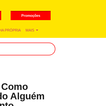
Promoções
HA PRÓPRIA
MAIS
: Como
ndo Alguém
nto