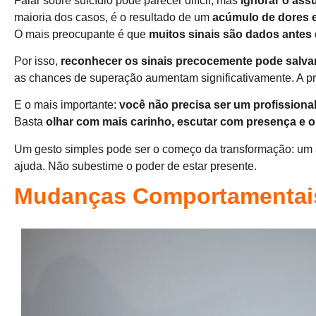
Falar sobre suicídio pode parecer difícil, mas
ignorar o ass
maioria dos casos, é o resultado de um
acúmulo de dores 
O mais preocupante é que
muitos sinais são dados antes 
Por isso,
reconhecer os sinais precocemente pode salvar
as chances de superação aumentam significativamente. A
E o mais importante:
você não precisa ser um profissiona
Basta
olhar com mais carinho, escutar com presença e o
Um gesto simples pode ser o começo da transformação: um
ajuda. Não subestime o poder de estar presente.
Mudanças Comportamentais